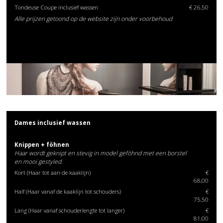
Tondeuse Coupe inclusief wassen
€ 26,50
Alle prijzen getoond op de website zijn onder voorbehoud
Dames inclusief wassen
Knippen + föhnen
Haar wordt geknipt en stevig in model geföhnd met een borstel
en mooi gestyled.
Kort (Haar tot aan de kaaklijn)
€
68,00
Half (Haar vanaf de kaaklijn tot schouders)
€
75,50
Lang (Haar vanaf schouderlengte tot langer)
€
81,00