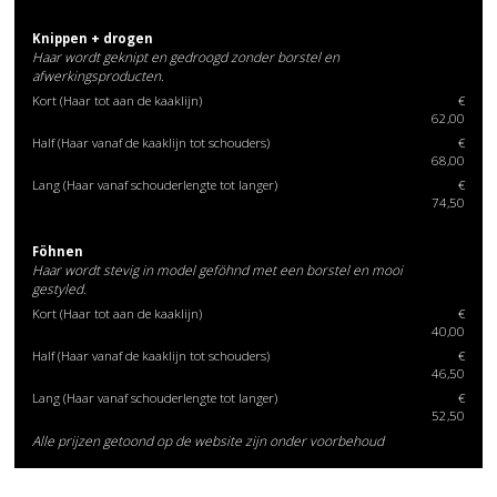
Knippen + drogen
Haar wordt geknipt en gedroogd zonder borstel en
afwerkingsproducten.
Kort (Haar tot aan de kaaklijn)
€
62,00
Half (Haar vanaf de kaaklijn tot schouders)
€
68,00
Lang (Haar vanaf schouderlengte tot langer)
€
74,50
Föhnen
Haar wordt stevig in model geföhnd met een borstel en mooi
gestyled.
Kort (Haar tot aan de kaaklijn)
€
40,00
Half (Haar vanaf de kaaklijn tot schouders)
€
46,50
Lang (Haar vanaf schouderlengte tot langer)
€
52,50
Alle prijzen getoond op de website zijn onder voorbehoud