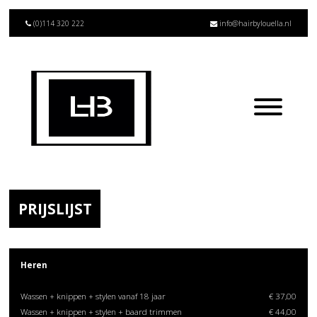
(0)114 320 222
info@hairbylouella.nl
PRIJSLIJST
Heren
Wassen + knippen + stylen vanaf 18 jaar
€ 37,00
Wassen + knippen + stylen + baard trimmen
€ 44,00