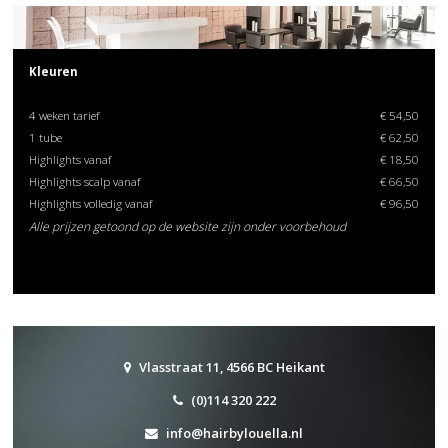
Kleuren
4 weken tarief
€ 54,50
1 tube
€ 62,50
Highlights vanaf
€ 18,50
Highlights scalp vanaf
€ 66,50
Highlights volledig vanaf
€ 96,50
Alle prijzen getoond op de website zijn onder voorbehoud
Vlasstraat 11, 4566 BC Heikant
(0)114 320 222
info@hairbylouella.nl