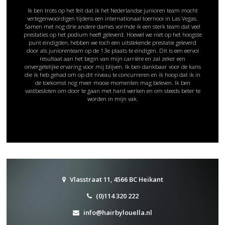
Ik ben trots op het feit dat ik het Nederlandse junioren team mocht
vertegenwoordigen tijdens een internationaal toernooi in Las Vegas.
Samen met nog drie andere dames vormde ik een sterk team dat veel
prestaties op het podium heeft geleverd. Hoewel we niet op het hoogste
punt eindigden, hebben we toch een uitstekende prestatie geleverd
door als juniorenteam op de 13e plaats te eindigen. Dit is een eervol
resultaat aan het begin van mijn carrière en zal zeker een
onvergetelijke ervaring voor mij blijven. Ik ben dankbaar voor de kans
die ik heb gehad om op dit niveau te concurreren en ik hoop dat ik in
de toekomst nog meer mooie momenten mag beleven. Ik ben
vastbesloten om door te gaan met hard werken en om steeds beter te
worden in mijn vak.
Vlasstraat 11, 4566 BC Heikant
(0)114 320 222
info@hairbylouella.nl