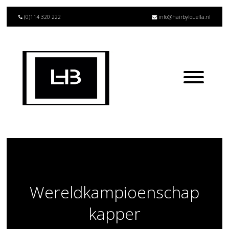
(0)114 320 222
info@hairbylouella.nl
Wereldkampioenschap
kapper