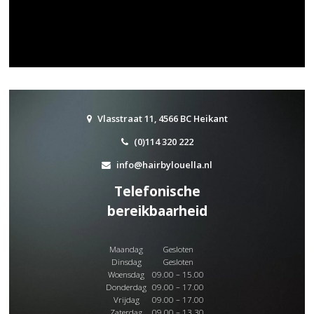
Vlasstraat 11, 4566 BC Heikant
(0)114 320 222
info@hairbylouella.nl
Telefonische
bereikbaarheid
Maandag
Gesloten
Dinsdag
Gesloten
Woensdag
09.00 – 15.00
Donderdag
09.00 – 17.00
Vrijdag
09.00 – 17.00
Zaterdag
09.00 – 13.30