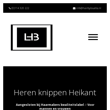
(0)114 320 222
info@hairbylouella.nl
Heren knippen Heikant
Aangesloten bij Haarmakers kwaliteitslabel
//
Voor
mannen en vrouwen