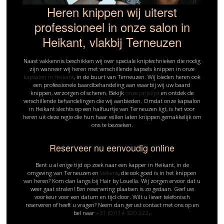
Heren knippen wij uiterst
professioneel in onze salon in
Heikant, vlakbij Terneuzen
Naast vakkennis beschikken wij over speciale kniptechnieken die nodig
zijn wanneer wij heren met verschillende kapsels knippen in onze
kapsalon in Heikant
, in de buurt van Terneuzen. Wij bieden heren ook
een professionele baardbehandeling aan waarbij wij uw baard
knippen, verzorgen of scheren. Bekijk
onze prijslijst
en ontdek de
verschillende behandelingen die wij aanbieden. Omdat onze kapsalon
in Heikant slechts op een halfuurtje van Terneuzen ligt, is het voor
heren uit deze regio die hun haar willen laten knippen gemakkelijk om
ons te bezoeken.
Reserveer nu eenvoudig online
Bent u al enige tijd op zoek naar een kapper in Heikant, in de
omgeving van Terneuzen en
Stekene
, die ook goed is in het knippen
van heren? Kom dan langs bij Hair by Louella. Wij zorgen ervoor dat u
weer gaat stralen! Een reservering plaatsen is zo gedaan. Geef uw
voorkeur voor een datum en tijd door. Wilt u liever telefonisch
reserveren of heeft u vragen? Neem dan gerust contact met ons op en
bel naar
+31 (0)114 320 222
.