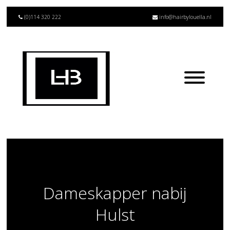
(0)114 320 222
info@hairbylouella.nl
Dameskapper nabij
Hulst