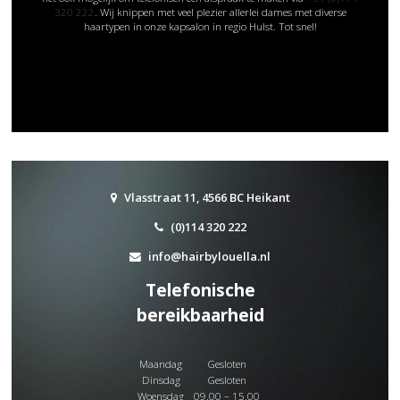
320 222
. Wij knippen met veel plezier allerlei dames met diverse
haartypen in onze kapsalon in regio Hulst. Tot snel!
Vlasstraat 11, 4566 BC Heikant
(0)114 320 222
info@hairbylouella.nl
Telefonische
bereikbaarheid
Maandag
Gesloten
Dinsdag
Gesloten
Woensdag
09.00 – 15.00