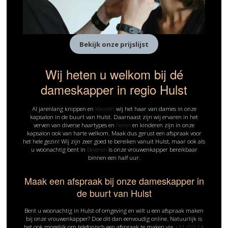
Bekijk onze prijslijst
Wij heten u welkom bij dé
dameskapper in regio Hulst
Al jarenlang knippen en
kleuren
wij het haar van dames in onze
kapsalon in de buurt van Hulst. Daarnaast zijn wij ervaren in het
verven van diverse haartypes en
heren
en kinderen zijn in onze
kapsalon ook van harte welkom. Maak dus gerust een afspraak voor
het hele gezin! Wij zijn zeer goed te bereiken vanuit Hulst, maar ook als
u woonachtig bent in
Beveren
is onze vrouwenkapper bereikbaar
binnen een half uur.
Maak een afspraak bij onze dameskapper in
de buurt van Hulst
Bent u woonachtig in Hulst of omgeving en wilt u een afspraak maken
bij onze vrouwenkapper? Doe dit dan eenvoudig online. Natuurlijk is
het ook mogelijk om telefonisch een afspraak te maken via
+31 (0)114